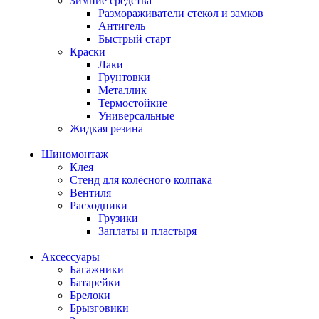
Зимние средства
Размораживатели стекол и замков
Антигель
Быстрый старт
Краски
Лаки
Грунтовки
Металлик
Термостойкие
Универсальные
Жидкая резина
Шиномонтаж
Клея
Стенд для колёсного колпака
Вентиля
Расходники
Грузики
Заплаты и пластыря
Аксессуары
Багажники
Батарейки
Брелоки
Брызговики