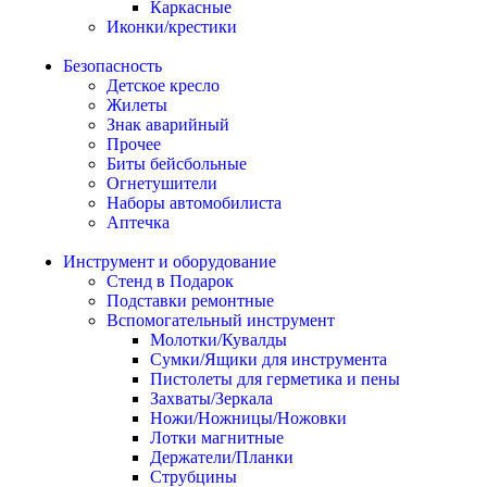
Каркасные
Иконки/крестики
Безопасность
Детское кресло
Жилеты
Знак аварийный
Прочее
Биты бейсбольные
Огнетушители
Наборы автомобилиста
Аптечка
Инструмент и оборудование
Стенд в Подарок
Подставки ремонтные
Вспомогательный инструмент
Молотки/Кувалды
Сумки/Ящики для инструмента
Пистолеты для герметика и пены
Захваты/Зеркала
Ножи/Ножницы/Ножовки
Лотки магнитные
Держатели/Планки
Струбцины