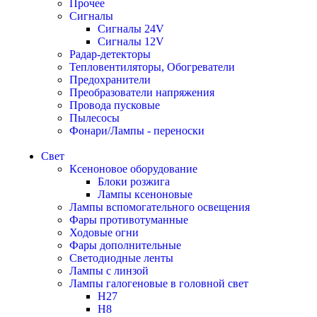
Прочее
Сигналы
Сигналы 24V
Сигналы 12V
Радар-детекторы
Тепловентиляторы, Обогреватели
Предохранители
Преобразователи напряжения
Провода пусковые
Пылесосы
Фонари/Лампы - переноски
Свет
Ксеноновое оборудование
Блоки розжига
Лампы ксеноновые
Лампы вспомогательного освещения
Фары противотуманные
Ходовые огни
Фары дополнительные
Светодиодные ленты
Лампы с линзой
Лампы галогеновые в головной свет
H27
H8