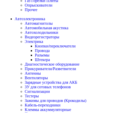
Газ Горелки Плиты
Опрыскиватели
Прочее
Автоэлектроника
Автомагнитолы
Автомобильная акустика
Автохолодильники
Видеорегистраторы
Электрика
Кнопки/переключатели
Провода
Разъемы
Штекера
Диагностическое оборудование
Прикуриватели/Разветвители
Антенны
Вентиляторы
Зарядные устройства для АКБ
ЗУ для сотовых телефонов
Сигнализации
Тестеры
Зажимы для проводов (Крокодилы)
Кабель-переходники
Клеммы аккуммуляторные