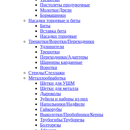
Пистолеты продувочные
Молотки/Дрели
Бормашинки
Насадки торцевые и биты
Биты
Вставка бита
Насадки торцевые
Трещотки/Воротки/Переходники
Удлинители
Трещотки
Переходники/Адаптеры
Шарниры карданные
Воротки
Стенды/Стеллажи
Металлообработка
Щетки для УШМ
Щетки для металла
Дыроколы
Зубила и наборы из них
Напильники/Надфили
Гайкорубы
Выколотки/Пробойники/Керны
Трубогибы/Труборезы
Болторезы