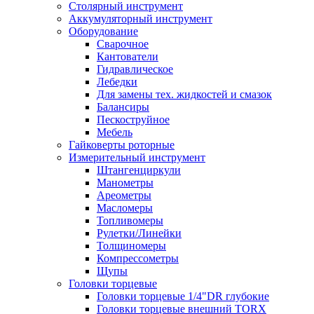
Столярный инструмент
Аккумуляторный инструмент
Оборудование
Сварочное
Кантователи
Гидравлическое
Лебедки
Для замены тех. жидкостей и смазок
Балансиры
Пескоструйное
Мебель
Гайковерты роторные
Измерительный инструмент
Штангенциркули
Манометры
Ареометры
Масломеры
Топливомеры
Рулетки/Линейки
Толщиномеры
Компрессометры
Щупы
Головки торцевые
Головки торцевые 1/4"DR глубокие
Головки торцевые внешний TORX