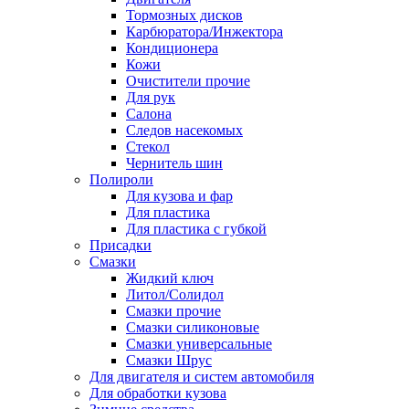
Тормозных дисков
Карбюратора/Инжектора
Кондиционера
Кожи
Очистители прочие
Для рук
Салона
Следов насекомых
Стекол
Чернитель шин
Полироли
Для кузова и фар
Для пластика
Для пластика с губкой
Присадки
Смазки
Жидкий ключ
Литол/Солидол
Смазки прочие
Смазки силиконовые
Смазки универсальные
Смазки Шрус
Для двигателя и систем автомобиля
Для обработки кузова