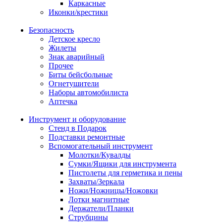
Каркасные
Иконки/крестики
Безопасность
Детское кресло
Жилеты
Знак аварийный
Прочее
Биты бейсбольные
Огнетушители
Наборы автомобилиста
Аптечка
Инструмент и оборудование
Стенд в Подарок
Подставки ремонтные
Вспомогательный инструмент
Молотки/Кувалды
Сумки/Ящики для инструмента
Пистолеты для герметика и пены
Захваты/Зеркала
Ножи/Ножницы/Ножовки
Лотки магнитные
Держатели/Планки
Струбцины