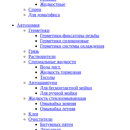
Жидкостные
Спреи
Для дома/офиса
Автохимия
Герметики
Герметики-фиксаторы резьбы
Герметики силиконовые
Герметики системы охлаждения
Грязь
Растворители
Специальные жидкости
Вода дист.
Жидкость тормозная
Тосолы
Автошампуни
Для бесконтактной мойки
Для ручной мойки
Жидкость стеклоомывающая
Омывайка зимняя
Омывайка летняя
Клея
Очистители
Битумных пятен
Двигателя