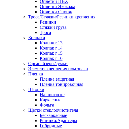
Оплетки ПВХ
Оплетки Экокожа
Оплетки Спонж
Троса/Стяжки/Резинки крепления
Резинки
Стяжки груза
Троса
Колпаки
Колпак r 13
Колпак r 14
Колпак r 15
Колпак r 16
Органайзеры/сумки
Элемент крепления ном знака
Пленка
Пленка защитная
Пленка тонировочная
Шторки
На присоске
Каркасные
Фольга
Щетки стеклоочистителя
Бескаркасные
Резинки/Адаптеры
Гибридные