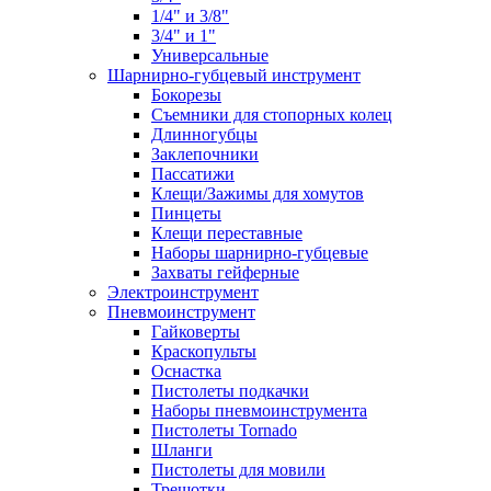
1/4" и 3/8"
3/4" и 1"
Универсальные
Шарнирно-губцевый инструмент
Бокорезы
Съемники для стопорных колец
Длинногубцы
Заклепочники
Пассатижи
Клещи/Зажимы для хомутов
Пинцеты
Клещи переставные
Наборы шарнирно-губцевые
Захваты гейферные
Электроинструмент
Пневмоинструмент
Гайковерты
Краскопульты
Оснастка
Пистолеты подкачки
Наборы пневмоинструмента
Пистолеты Tornado
Шланги
Пистолеты для мовили
Трещотки