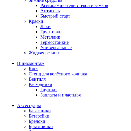
Зимние средства
Размораживатели стекол и замков
Антигель
Быстрый старт
Краски
Лаки
Грунтовки
Металлик
Термостойкие
Универсальные
Жидкая резина
Шиномонтаж
Клея
Стенд для колёсного колпака
Вентиля
Расходники
Грузики
Заплаты и пластыря
Аксессуары
Багажники
Батарейки
Брелоки
Брызговики