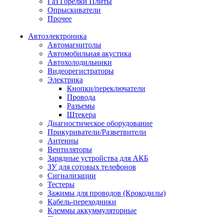
Газ Горелки Плиты
Опрыскиватели
Прочее
Автоэлектроника
Автомагнитолы
Автомобильная акустика
Автохолодильники
Видеорегистраторы
Электрика
Кнопки/переключатели
Провода
Разъемы
Штекера
Диагностическое оборудование
Прикуриватели/Разветвители
Антенны
Вентиляторы
Зарядные устройства для АКБ
ЗУ для сотовых телефонов
Сигнализации
Тестеры
Зажимы для проводов (Крокодилы)
Кабель-переходники
Клеммы аккуммуляторные