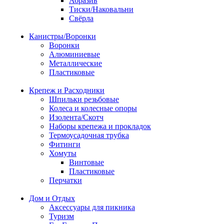
Абразив
Тиски/Наковальни
Свёрла
Канистры/Воронки
Воронки
Алюминиевые
Металлические
Пластиковые
Крепеж и Расходники
Шпильки резьбовые
Колеса и колесные опоры
Изолента/Скотч
Наборы крепежа и прокладок
Термоусадочная трубка
Фитинги
Хомуты
Винтовые
Пластиковые
Перчатки
Дом и Отдых
Аксессуары для пикника
Туризм