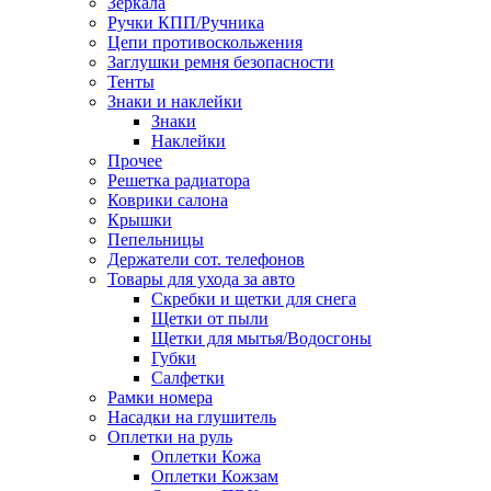
Зеркала
Ручки КПП/Ручника
Цепи противоскольжения
Заглушки ремня безопасности
Тенты
Знаки и наклейки
Знаки
Наклейки
Прочее
Решетка радиатора
Коврики салона
Крышки
Пепельницы
Держатели сот. телефонов
Товары для ухода за авто
Скребки и щетки для снега
Щетки от пыли
Щетки для мытья/Водосгоны
Губки
Салфетки
Рамки номера
Насадки на глушитель
Оплетки на руль
Оплетки Кожа
Оплетки Кожзам