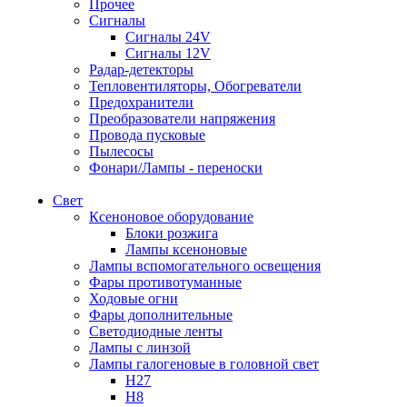
Прочее
Сигналы
Сигналы 24V
Сигналы 12V
Радар-детекторы
Тепловентиляторы, Обогреватели
Предохранители
Преобразователи напряжения
Провода пусковые
Пылесосы
Фонари/Лампы - переноски
Свет
Ксеноновое оборудование
Блоки розжига
Лампы ксеноновые
Лампы вспомогательного освещения
Фары противотуманные
Ходовые огни
Фары дополнительные
Светодиодные ленты
Лампы с линзой
Лампы галогеновые в головной свет
H27
H8