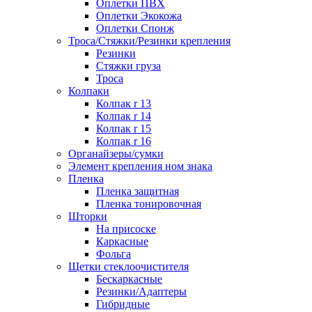
Оплетки ПВХ
Оплетки Экокожа
Оплетки Спонж
Троса/Стяжки/Резинки крепления
Резинки
Стяжки груза
Троса
Колпаки
Колпак r 13
Колпак r 14
Колпак r 15
Колпак r 16
Органайзеры/сумки
Элемент крепления ном знака
Пленка
Пленка защитная
Пленка тонировочная
Шторки
На присоске
Каркасные
Фольга
Щетки стеклоочистителя
Бескаркасные
Резинки/Адаптеры
Гибридные