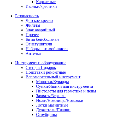
Каркасные
Иконки/крестики
Безопасность
Детское кресло
Жилеты
Знак аварийный
Прочее
Биты бейсбольные
Огнетушители
Наборы автомобилиста
Аптечка
Инструмент и оборудование
Стенд в Подарок
Подставки ремонтные
Вспомогательный инструмент
Молотки/Кувалды
Сумки/Ящики для инструмента
Пистолеты для герметика и пены
Захваты/Зеркала
Ножи/Ножницы/Ножовки
Лотки магнитные
Держатели/Планки
Струбцины