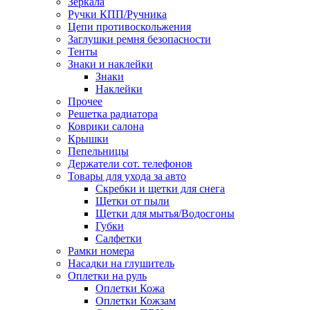
Зеркала
Ручки КПП/Ручника
Цепи противоскольжения
Заглушки ремня безопасности
Тенты
Знаки и наклейки
Знаки
Наклейки
Прочее
Решетка радиатора
Коврики салона
Крышки
Пепельницы
Держатели сот. телефонов
Товары для ухода за авто
Скребки и щетки для снега
Щетки от пыли
Щетки для мытья/Водосгоны
Губки
Салфетки
Рамки номера
Насадки на глушитель
Оплетки на руль
Оплетки Кожа
Оплетки Кожзам