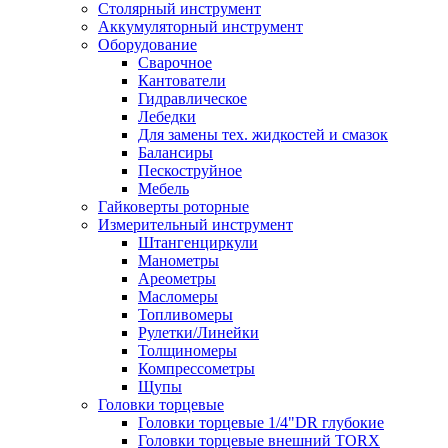
Столярный инструмент
Аккумуляторный инструмент
Оборудование
Сварочное
Кантователи
Гидравлическое
Лебедки
Для замены тех. жидкостей и смазок
Балансиры
Пескоструйное
Мебель
Гайковерты роторные
Измерительный инструмент
Штангенциркули
Манометры
Ареометры
Масломеры
Топливомеры
Рулетки/Линейки
Толщиномеры
Компрессометры
Щупы
Головки торцевые
Головки торцевые 1/4"DR глубокие
Головки торцевые внешний TORX