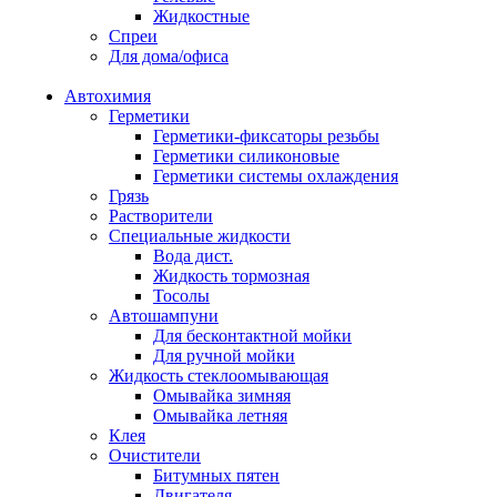
Жидкостные
Спреи
Для дома/офиса
Автохимия
Герметики
Герметики-фиксаторы резьбы
Герметики силиконовые
Герметики системы охлаждения
Грязь
Растворители
Специальные жидкости
Вода дист.
Жидкость тормозная
Тосолы
Автошампуни
Для бесконтактной мойки
Для ручной мойки
Жидкость стеклоомывающая
Омывайка зимняя
Омывайка летняя
Клея
Очистители
Битумных пятен
Двигателя