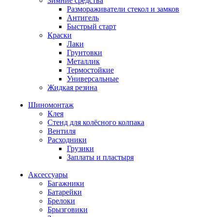
Зимние средства
Размораживатели стекол и замков
Антигель
Быстрый старт
Краски
Лаки
Грунтовки
Металлик
Термостойкие
Универсальные
Жидкая резина
Шиномонтаж
Клея
Стенд для колёсного колпака
Вентиля
Расходники
Грузики
Заплаты и пластыря
Аксессуары
Багажники
Батарейки
Брелоки
Брызговики