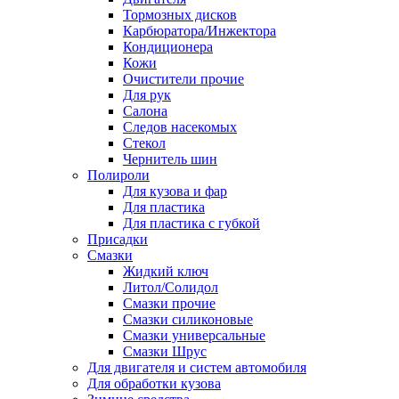
Тормозных дисков
Карбюратора/Инжектора
Кондиционера
Кожи
Очистители прочие
Для рук
Салона
Следов насекомых
Стекол
Чернитель шин
Полироли
Для кузова и фар
Для пластика
Для пластика с губкой
Присадки
Смазки
Жидкий ключ
Литол/Солидол
Смазки прочие
Смазки силиконовые
Смазки универсальные
Смазки Шрус
Для двигателя и систем автомобиля
Для обработки кузова