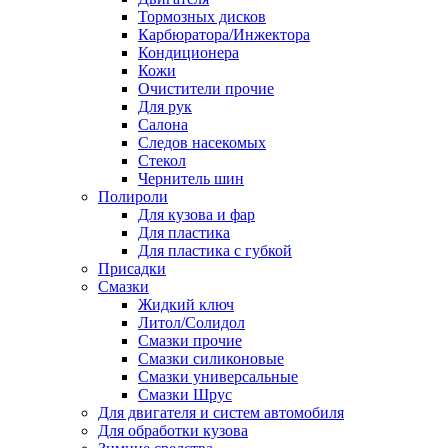
Тормозных дисков
Карбюратора/Инжектора
Кондиционера
Кожи
Очистители прочие
Для рук
Салона
Следов насекомых
Стекол
Чернитель шин
Полироли
Для кузова и фар
Для пластика
Для пластика с губкой
Присадки
Смазки
Жидкий ключ
Литол/Солидол
Смазки прочие
Смазки силиконовые
Смазки универсальные
Смазки Шрус
Для двигателя и систем автомобиля
Для обработки кузова