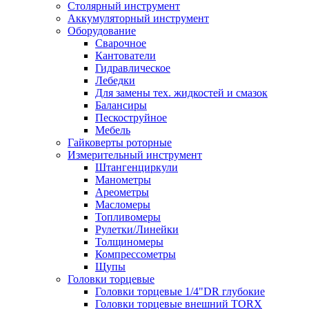
Столярный инструмент
Аккумуляторный инструмент
Оборудование
Сварочное
Кантователи
Гидравлическое
Лебедки
Для замены тех. жидкостей и смазок
Балансиры
Пескоструйное
Мебель
Гайковерты роторные
Измерительный инструмент
Штангенциркули
Манометры
Ареометры
Масломеры
Топливомеры
Рулетки/Линейки
Толщиномеры
Компрессометры
Щупы
Головки торцевые
Головки торцевые 1/4"DR глубокие
Головки торцевые внешний TORX