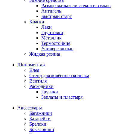
Зимние средства
Размораживатели стекол и замков
Антигель
Быстрый старт
Краски
Лаки
Грунтовки
Металлик
Термостойкие
Универсальные
Жидкая резина
Шиномонтаж
Клея
Стенд для колёсного колпака
Вентиля
Расходники
Грузики
Заплаты и пластыря
Аксессуары
Багажники
Батарейки
Брелоки
Брызговики