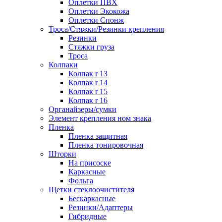
Оплетки ПВХ
Оплетки Экокожа
Оплетки Спонж
Троса/Стяжки/Резинки крепления
Резинки
Стяжки груза
Троса
Колпаки
Колпак r 13
Колпак r 14
Колпак r 15
Колпак r 16
Органайзеры/сумки
Элемент крепления ном знака
Пленка
Пленка защитная
Пленка тонировочная
Шторки
На присоске
Каркасные
Фольга
Щетки стеклоочистителя
Бескаркасные
Резинки/Адаптеры
Гибридные