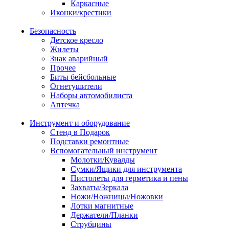
Каркасные
Иконки/крестики
Безопасность
Детское кресло
Жилеты
Знак аварийный
Прочее
Биты бейсбольные
Огнетушители
Наборы автомобилиста
Аптечка
Инструмент и оборудование
Стенд в Подарок
Подставки ремонтные
Вспомогательный инструмент
Молотки/Кувалды
Сумки/Ящики для инструмента
Пистолеты для герметика и пены
Захваты/Зеркала
Ножи/Ножницы/Ножовки
Лотки магнитные
Держатели/Планки
Струбцины