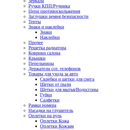
Зеркала
Ручки КПП/Ручника
Цепи противоскольжения
Заглушки ремня безопасности
Тенты
Знаки и наклейки
Знаки
Наклейки
Прочее
Решетка радиатора
Коврики салона
Крышки
Пепельницы
Держатели сот. телефонов
Товары для ухода за авто
Скребки и щетки для снега
Щетки от пыли
Щетки для мытья/Водосгоны
Губки
Салфетки
Рамки номера
Насадки на глушитель
Оплетки на руль
Оплетки Кожа
Оплетки Кожзам