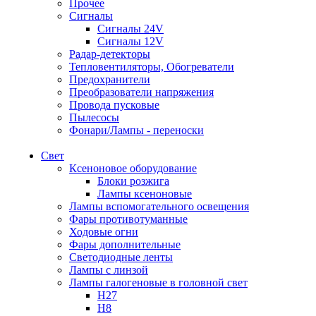
Прочее
Сигналы
Сигналы 24V
Сигналы 12V
Радар-детекторы
Тепловентиляторы, Обогреватели
Предохранители
Преобразователи напряжения
Провода пусковые
Пылесосы
Фонари/Лампы - переноски
Свет
Ксеноновое оборудование
Блоки розжига
Лампы ксеноновые
Лампы вспомогательного освещения
Фары противотуманные
Ходовые огни
Фары дополнительные
Светодиодные ленты
Лампы с линзой
Лампы галогеновые в головной свет
H27
H8