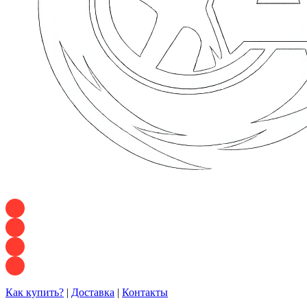
+7 928 120 54 36 — Игорь
+7 928 120 94 83 — Евгения
+7 928 767 21 62 — Алеся
+7 928 121 54 18 — Влад
Как купить?
|
Доставка
|
Контакты