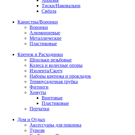
Абразив
Тиски/Наковальни
Свёрла
Канистры/Воронки
Воронки
Алюминиевые
Металлические
Пластиковые
Крепеж и Расходники
Шпильки резьбовые
Колеса и колесные опоры
Изолента/Скотч
Наборы крепежа и прокладок
Термоусадочная трубка
Фитинги
Хомуты
Винтовые
Пластиковые
Перчатки
Дом и Отдых
Аксессуары для пикника
Туризм