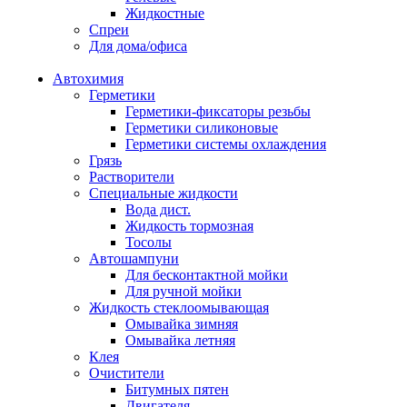
Жидкостные
Спреи
Для дома/офиса
Автохимия
Герметики
Герметики-фиксаторы резьбы
Герметики силиконовые
Герметики системы охлаждения
Грязь
Растворители
Специальные жидкости
Вода дист.
Жидкость тормозная
Тосолы
Автошампуни
Для бесконтактной мойки
Для ручной мойки
Жидкость стеклоомывающая
Омывайка зимняя
Омывайка летняя
Клея
Очистители
Битумных пятен
Двигателя