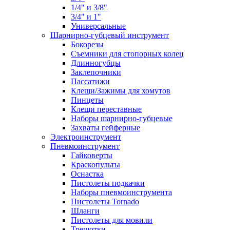
1/4" и 3/8"
3/4" и 1"
Универсальные
Шарнирно-губцевый инструмент
Бокорезы
Съемники для стопорных колец
Длинногубцы
Заклепочники
Пассатижи
Клещи/Зажимы для хомутов
Пинцеты
Клещи переставные
Наборы шарнирно-губцевые
Захваты гейферные
Электроинструмент
Пневмоинструмент
Гайковерты
Краскопульты
Оснастка
Пистолеты подкачки
Наборы пневмоинструмента
Пистолеты Tornado
Шланги
Пистолеты для мовили
Трещотки