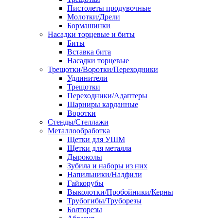
Пистолеты продувочные
Молотки/Дрели
Бормашинки
Насадки торцевые и биты
Биты
Вставка бита
Насадки торцевые
Трещотки/Воротки/Переходники
Удлинители
Трещотки
Переходники/Адаптеры
Шарниры карданные
Воротки
Стенды/Стеллажи
Металлообработка
Щетки для УШМ
Щетки для металла
Дыроколы
Зубила и наборы из них
Напильники/Надфили
Гайкорубы
Выколотки/Пробойники/Керны
Трубогибы/Труборезы
Болторезы