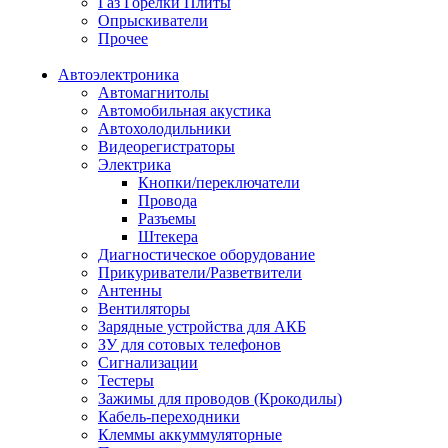
Газ Горелки Плиты
Опрыскиватели
Прочее
Автоэлектроника
Автомагнитолы
Автомобильная акустика
Автохолодильники
Видеорегистраторы
Электрика
Кнопки/переключатели
Провода
Разъемы
Штекера
Диагностическое оборудование
Прикуриватели/Разветвители
Антенны
Вентиляторы
Зарядные устройства для АКБ
ЗУ для сотовых телефонов
Сигнализации
Тестеры
Зажимы для проводов (Крокодилы)
Кабель-переходники
Клеммы аккуммуляторные