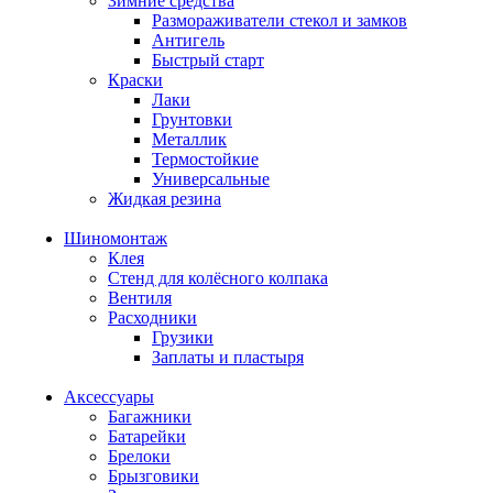
Зимние средства
Размораживатели стекол и замков
Антигель
Быстрый старт
Краски
Лаки
Грунтовки
Металлик
Термостойкие
Универсальные
Жидкая резина
Шиномонтаж
Клея
Стенд для колёсного колпака
Вентиля
Расходники
Грузики
Заплаты и пластыря
Аксессуары
Багажники
Батарейки
Брелоки
Брызговики