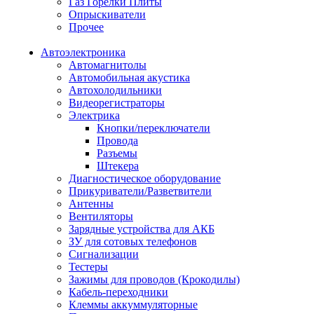
Газ Горелки Плиты
Опрыскиватели
Прочее
Автоэлектроника
Автомагнитолы
Автомобильная акустика
Автохолодильники
Видеорегистраторы
Электрика
Кнопки/переключатели
Провода
Разъемы
Штекера
Диагностическое оборудование
Прикуриватели/Разветвители
Антенны
Вентиляторы
Зарядные устройства для АКБ
ЗУ для сотовых телефонов
Сигнализации
Тестеры
Зажимы для проводов (Крокодилы)
Кабель-переходники
Клеммы аккуммуляторные