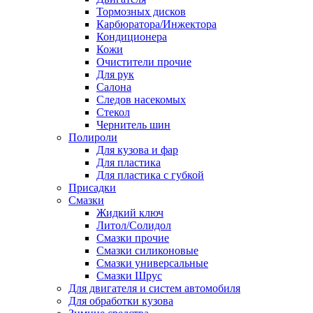
Тормозных дисков
Карбюратора/Инжектора
Кондиционера
Кожи
Очистители прочие
Для рук
Салона
Следов насекомых
Стекол
Чернитель шин
Полироли
Для кузова и фар
Для пластика
Для пластика с губкой
Присадки
Смазки
Жидкий ключ
Литол/Солидол
Смазки прочие
Смазки силиконовые
Смазки универсальные
Смазки Шрус
Для двигателя и систем автомобиля
Для обработки кузова