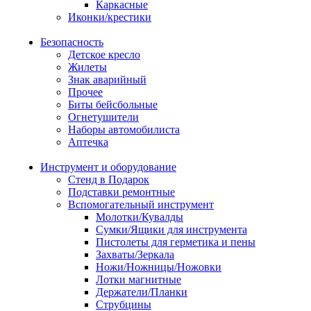
Каркасные
Иконки/крестики
Безопасность
Детское кресло
Жилеты
Знак аварийный
Прочее
Биты бейсбольные
Огнетушители
Наборы автомобилиста
Аптечка
Инструмент и оборудование
Стенд в Подарок
Подставки ремонтные
Вспомогательный инструмент
Молотки/Кувалды
Сумки/Ящики для инструмента
Пистолеты для герметика и пены
Захваты/Зеркала
Ножи/Ножницы/Ножовки
Лотки магнитные
Держатели/Планки
Струбцины