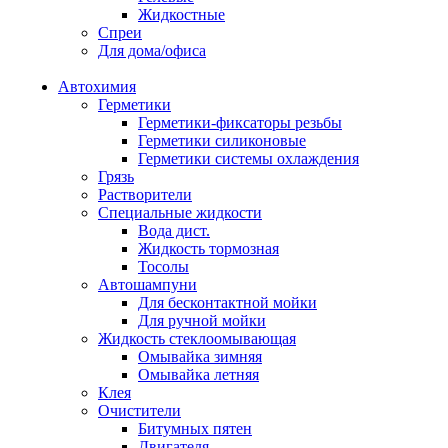
Жидкостные
Спреи
Для дома/офиса
Автохимия
Герметики
Герметики-фиксаторы резьбы
Герметики силиконовые
Герметики системы охлаждения
Грязь
Растворители
Специальные жидкости
Вода дист.
Жидкость тормозная
Тосолы
Автошампуни
Для бесконтактной мойки
Для ручной мойки
Жидкость стеклоомывающая
Омывайка зимняя
Омывайка летняя
Клея
Очистители
Битумных пятен
Двигателя