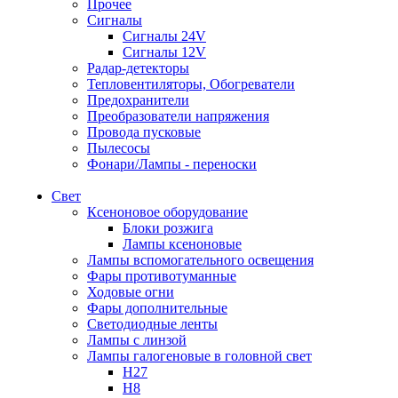
Прочее
Сигналы
Сигналы 24V
Сигналы 12V
Радар-детекторы
Тепловентиляторы, Обогреватели
Предохранители
Преобразователи напряжения
Провода пусковые
Пылесосы
Фонари/Лампы - переноски
Свет
Ксеноновое оборудование
Блоки розжига
Лампы ксеноновые
Лампы вспомогательного освещения
Фары противотуманные
Ходовые огни
Фары дополнительные
Светодиодные ленты
Лампы с линзой
Лампы галогеновые в головной свет
H27
H8