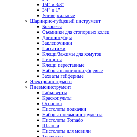
1/4" и 3/8"
3/4" и 1"
Универсальные
Шарнирно-губцевый инструмент
Бокорезы
Съемники для стопорных колец
Длинногубцы
Заклепочники
Пассатижи
Клещи/Зажимы для хомутов
Пинцеты
Клещи переставные
Наборы шарнирно-губцевые
Захваты гейферные
Электроинструмент
Пневмоинструмент
Гайковерты
Краскопульты
Оснастка
Пистолеты подкачки
Наборы пневмоинструмента
Пистолеты Tornado
Шланги
Пистолеты для мовили
Трещотки