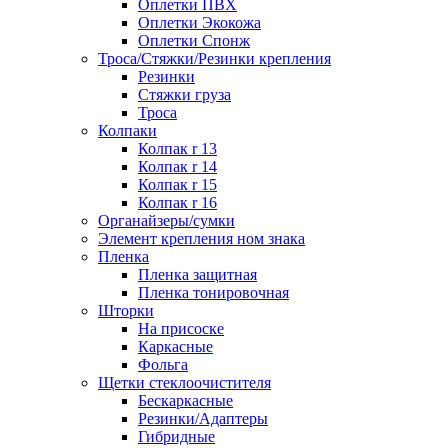
Оплетки ПВХ
Оплетки Экокожа
Оплетки Спонж
Троса/Стяжки/Резинки крепления
Резинки
Стяжки груза
Троса
Колпаки
Колпак r 13
Колпак r 14
Колпак r 15
Колпак r 16
Органайзеры/сумки
Элемент крепления ном знака
Пленка
Пленка защитная
Пленка тонировочная
Шторки
На присоске
Каркасные
Фольга
Щетки стеклоочистителя
Бескаркасные
Резинки/Адаптеры
Гибридные