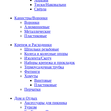
Абразив
Тиски/Наковальни
Свёрла
Канистры/Воронки
Воронки
Алюминиевые
Металлические
Пластиковые
Крепеж и Расходники
Шпильки резьбовые
Колеса и колесные опоры
Изолента/Скотч
Наборы крепежа и прокладок
Термоусадочная трубка
Фитинги
Хомуты
Винтовые
Пластиковые
Перчатки
Дом и Отдых
Аксессуары для пикника
Туризм