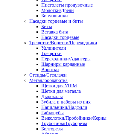
Пистолеты продувочные
Молотки/Дрели
Бормашинки
Насадки торцевые и биты
Биты
Вставка бита
Насадки торцевые
Трещотки/Воротки/Переходники
Удлинители
Трещотки
Переходники/Адаптеры
Шарниры карданные
Воротки
Стенды/Стеллажи
Металлообработка
Щетки для УШМ
Щетки для металла
Дыроколы
Зубила и наборы из них
Напильники/Надфили
Гайкорубы
Выколотки/Пробойники/Керны
Трубогибы/Труборезы
Болторезы