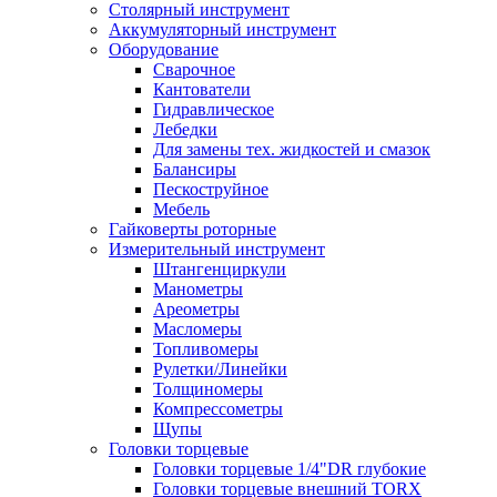
Столярный инструмент
Аккумуляторный инструмент
Оборудование
Сварочное
Кантователи
Гидравлическое
Лебедки
Для замены тех. жидкостей и смазок
Балансиры
Пескоструйное
Мебель
Гайковерты роторные
Измерительный инструмент
Штангенциркули
Манометры
Ареометры
Масломеры
Топливомеры
Рулетки/Линейки
Толщиномеры
Компрессометры
Щупы
Головки торцевые
Головки торцевые 1/4"DR глубокие
Головки торцевые внешний TORX