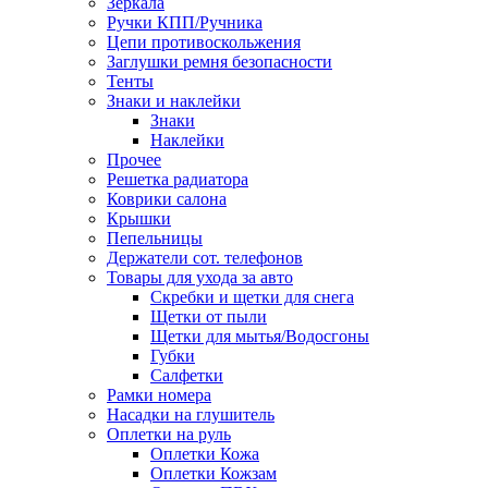
Зеркала
Ручки КПП/Ручника
Цепи противоскольжения
Заглушки ремня безопасности
Тенты
Знаки и наклейки
Знаки
Наклейки
Прочее
Решетка радиатора
Коврики салона
Крышки
Пепельницы
Держатели сот. телефонов
Товары для ухода за авто
Скребки и щетки для снега
Щетки от пыли
Щетки для мытья/Водосгоны
Губки
Салфетки
Рамки номера
Насадки на глушитель
Оплетки на руль
Оплетки Кожа
Оплетки Кожзам