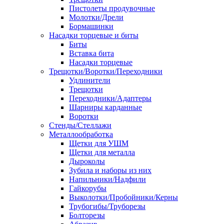
Пистолеты продувочные
Молотки/Дрели
Бормашинки
Насадки торцевые и биты
Биты
Вставка бита
Насадки торцевые
Трещотки/Воротки/Переходники
Удлинители
Трещотки
Переходники/Адаптеры
Шарниры карданные
Воротки
Стенды/Стеллажи
Металлообработка
Щетки для УШМ
Щетки для металла
Дыроколы
Зубила и наборы из них
Напильники/Надфили
Гайкорубы
Выколотки/Пробойники/Керны
Трубогибы/Труборезы
Болторезы