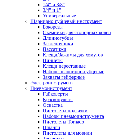
1/4" и 3/8"
3/4" и 1"
Универсальные
Шарнирно-губцевый инструмент
Бокорезы
Съемники для стопорных колец
Длинногубцы
Заклепочники
Пассатижи
Клещи/Зажимы для хомутов
Пинцеты
Клещи переставные
Наборы шарнирно-губцевые
Захваты гейферные
Электроинструмент
Пневмоинструмент
Гайковерты
Краскопульты
Оснастка
Пистолеты подкачки
Наборы пневмоинструмента
Пистолеты Tornado
Шланги
Пистолеты для мовили
Трещотки