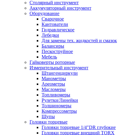
Столярный инструмент
Аккумуляторный инструмент
Оборудование
Сварочное
Кантователи
Гидравлическое
Лебедки
Для замены тех. жидкостей и смазок
Балансиры
Пескоструйное
Мебель
Гайковерты роторные
Измерительный инструмент
Штангенциркули
Манометры
Ареометры
Масломеры
Топливомеры
Рулетки/Линейки
Толщиномеры
Компрессометры
Щупы
Головки торцевые
Головки торцевые 1/4"DR глубокие
Головки торцевые внешний TORX