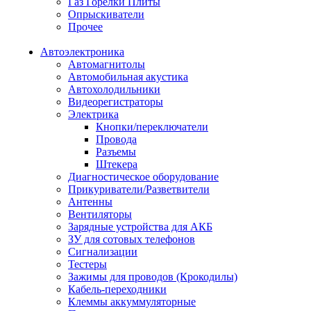
Газ Горелки Плиты
Опрыскиватели
Прочее
Автоэлектроника
Автомагнитолы
Автомобильная акустика
Автохолодильники
Видеорегистраторы
Электрика
Кнопки/переключатели
Провода
Разъемы
Штекера
Диагностическое оборудование
Прикуриватели/Разветвители
Антенны
Вентиляторы
Зарядные устройства для АКБ
ЗУ для сотовых телефонов
Сигнализации
Тестеры
Зажимы для проводов (Крокодилы)
Кабель-переходники
Клеммы аккуммуляторные