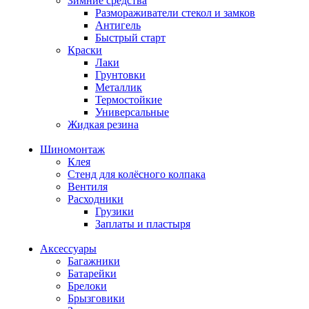
Зимние средства
Размораживатели стекол и замков
Антигель
Быстрый старт
Краски
Лаки
Грунтовки
Металлик
Термостойкие
Универсальные
Жидкая резина
Шиномонтаж
Клея
Стенд для колёсного колпака
Вентиля
Расходники
Грузики
Заплаты и пластыря
Аксессуары
Багажники
Батарейки
Брелоки
Брызговики