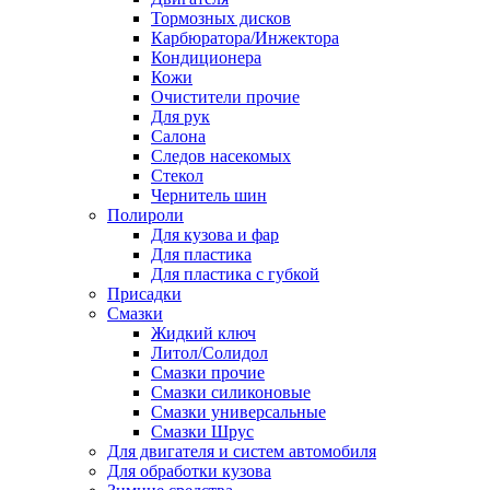
Тормозных дисков
Карбюратора/Инжектора
Кондиционера
Кожи
Очистители прочие
Для рук
Салона
Следов насекомых
Стекол
Чернитель шин
Полироли
Для кузова и фар
Для пластика
Для пластика с губкой
Присадки
Смазки
Жидкий ключ
Литол/Солидол
Смазки прочие
Смазки силиконовые
Смазки универсальные
Смазки Шрус
Для двигателя и систем автомобиля
Для обработки кузова