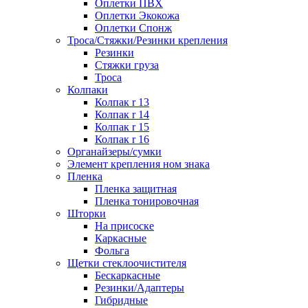
Оплетки ПВХ
Оплетки Экокожа
Оплетки Спонж
Троса/Стяжки/Резинки крепления
Резинки
Стяжки груза
Троса
Колпаки
Колпак r 13
Колпак r 14
Колпак r 15
Колпак r 16
Органайзеры/сумки
Элемент крепления ном знака
Пленка
Пленка защитная
Пленка тонировочная
Шторки
На присоске
Каркасные
Фольга
Щетки стеклоочистителя
Бескаркасные
Резинки/Адаптеры
Гибридные