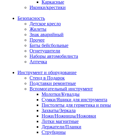
Каркасные
Иконки/крестики
Безопасность
Детское кресло
Жилеты
Знак аварийный
Прочее
Биты бейсбольные
Огнетушители
Наборы автомобилиста
Аптечка
Инструмент и оборудование
Стенд в Подарок
Подставки ремонтные
Вспомогательный инструмент
Молотки/Кувалды
Сумки/Ящики для инструмента
Пистолеты для герметика и пены
Захваты/Зеркала
Ножи/Ножницы/Ножовки
Лотки магнитные
Держатели/Планки
Струбцины