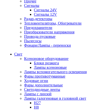
Прочее
Сигналы
Сигналы 24V
Сигналы 12V
Радар-детекторы
Тепловентиляторы, Обогреватели
Предохранители
Преобразователи напряжения
Провода пусковые
Пылесосы
Фонари/Лампы - переноски
Свет
Ксеноновое оборудование
Блоки розжига
Лампы ксеноновые
Лампы вспомогательного освещения
Фары противотуманные
Ходовые огни
Фары дополнительные
Светодиодные ленты
Лампы с линзой
Лампы галогеновые в головной свет
H27
H8