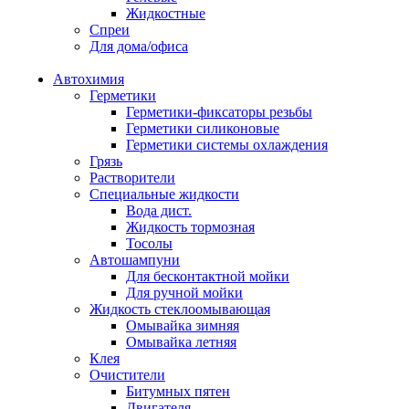
Жидкостные
Спреи
Для дома/офиса
Автохимия
Герметики
Герметики-фиксаторы резьбы
Герметики силиконовые
Герметики системы охлаждения
Грязь
Растворители
Специальные жидкости
Вода дист.
Жидкость тормозная
Тосолы
Автошампуни
Для бесконтактной мойки
Для ручной мойки
Жидкость стеклоомывающая
Омывайка зимняя
Омывайка летняя
Клея
Очистители
Битумных пятен
Двигателя