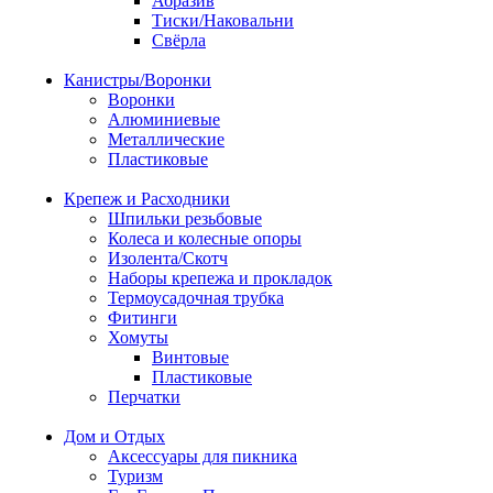
Абразив
Тиски/Наковальни
Свёрла
Канистры/Воронки
Воронки
Алюминиевые
Металлические
Пластиковые
Крепеж и Расходники
Шпильки резьбовые
Колеса и колесные опоры
Изолента/Скотч
Наборы крепежа и прокладок
Термоусадочная трубка
Фитинги
Хомуты
Винтовые
Пластиковые
Перчатки
Дом и Отдых
Аксессуары для пикника
Туризм