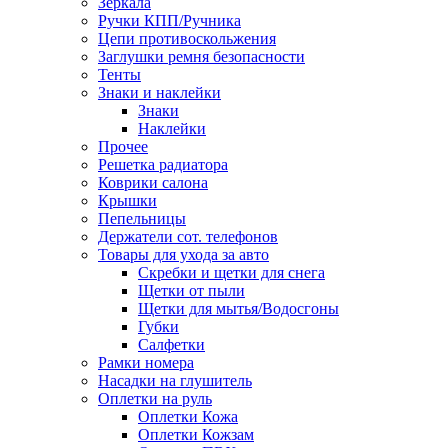
Зеркала
Ручки КПП/Ручника
Цепи противоскольжения
Заглушки ремня безопасности
Тенты
Знаки и наклейки
Знаки
Наклейки
Прочее
Решетка радиатора
Коврики салона
Крышки
Пепельницы
Держатели сот. телефонов
Товары для ухода за авто
Скребки и щетки для снега
Щетки от пыли
Щетки для мытья/Водосгоны
Губки
Салфетки
Рамки номера
Насадки на глушитель
Оплетки на руль
Оплетки Кожа
Оплетки Кожзам